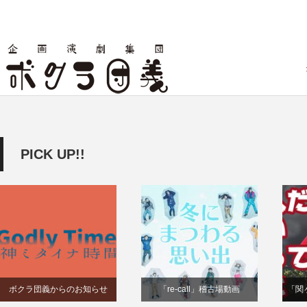
PICK UP!!
ボクラ団義からのお知らせ
「re-call」稽古場動画
「関