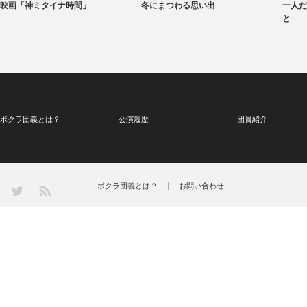
映画「神ミタイナ時間」
冬にまつわる思い出
一人だ
と
ボクラ団義とは？
公演履歴
団員紹介
Twitter
ボクラ団義とは？
お問い合わせ