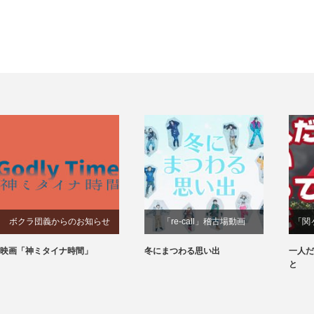
ボクラ団義からのお知らせ
「re-call」稽古場動画
「関
映画「神ミタイナ時間」
冬にまつわる思い出
一人だ
と