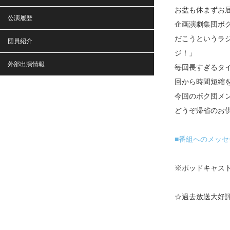
お盆も休まずお
公演履歴
企画演劇集団ボ
だこうというラ
団員紹介
ジ！」
外部出演情報
毎回長すぎるタ
回から時間短縮
今回のボク団メ
どうぞ帰省のお
■番組へのメッセ
※ポッドキャスト
☆過去放送大好