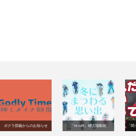
ボクラ団義からのお知らせ
「re-call」稽古場動画
「関