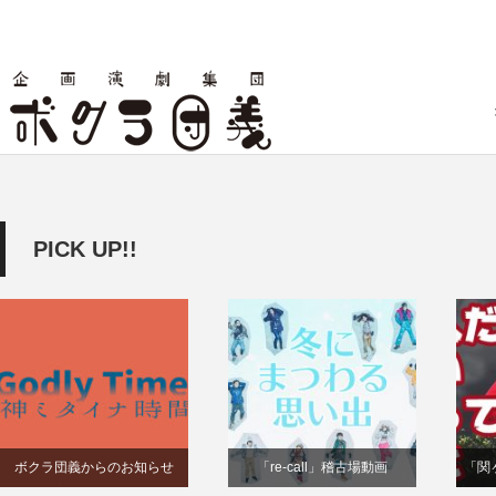
PICK UP!!
ボクラ団義からのお知らせ
「re-call」稽古場動画
「関