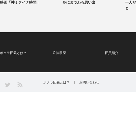
映画「神ミタイナ時間」
冬にまつわる思い出
一人だ
と
ボクラ団義とは？
公演履歴
団員紹介
Twitter
ボクラ団義とは？
お問い合わせ