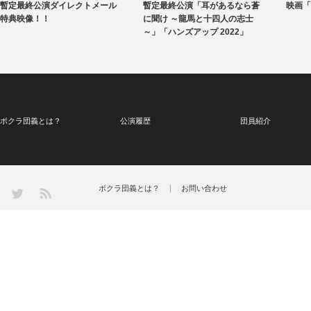
暫定最終公演ダイレクトメール
暫定最終公演「耳があるなら蒼
映画「
特典映像！！
に聞け ～龍馬と十四人の志士
～」「ハンズアップ 2022」
ボクラ団義とは？
公演履歴
団員紹介
Twitter
ボクラ団義とは？
お問い合わせ