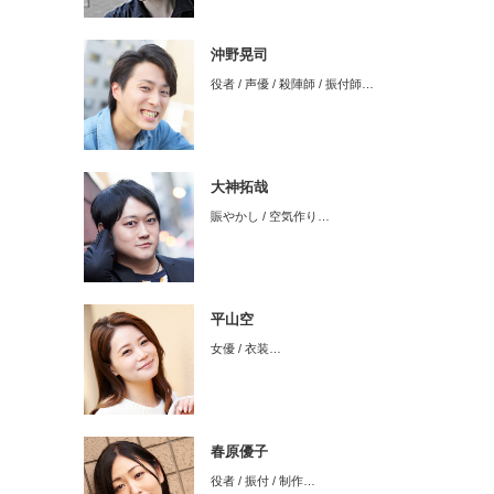
沖野晃司
役者 / 声優 / 殺陣師 / 振付師…
大神拓哉
賑やかし / 空気作り…
平山空
女優 / 衣装…
春原優子
役者 / 振付 / 制作…