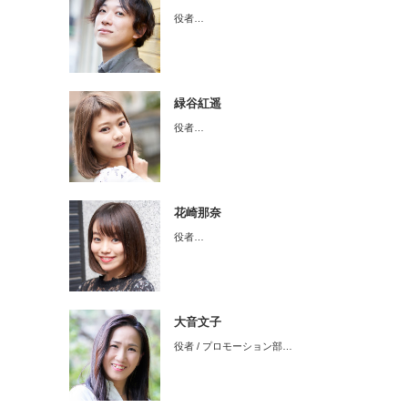
役者…
緑谷紅遥
役者…
花崎那奈
役者…
大音文子
役者 / プロモーション部…