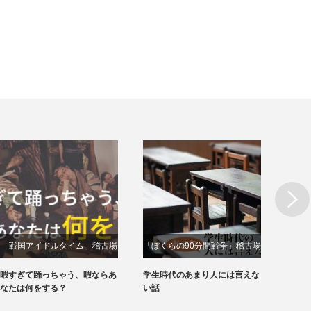
Next
「戦国アイドルタイム」稽古場
「ぼくらの90分間戦争」稽古場
「サ
動画
動画
暇すぎて踊っちゃう、暇ならあ
学生時代のあまり人には言えな
あなた
なたは何をする？
い話