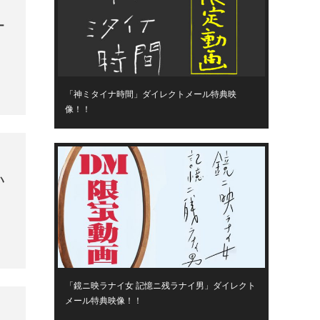
ー
「神ミタイナ時間」ダイレクトメール特典映
像！！
ハ
「鏡ニ映ラナイ女 記憶ニ残ラナイ男」ダイレクト
メール特典映像！！