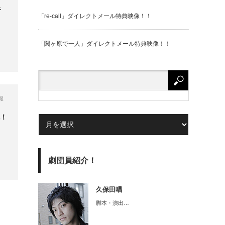
キ
「re-call」ダイレクトメール特典映像！！
「関ヶ原で⼀⼈」ダイレクトメール特典映像！！
報
色！
劇団員紹介！
久保田唱
脚本・演出…