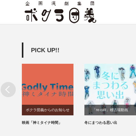
PICK UP!!
ボクラ団義からのお知らせ
「re-call」稽古場動画
なら蒼
映画「神ミタイナ時間」
冬にまつわる思い出
の志士
2」