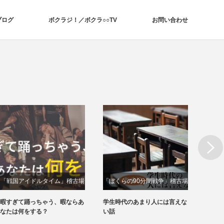
ブログ
ボクラジ！／ボクラ○○TV
お問い合わせ
Next
「戦国アイドルタイム」稽古場
「ぼくらの90分間戦争」稽古場
「サ
動画
動画
暇すぎて踊っちゃう、暇ならあ
学生時代のあまり人には言えな
あなた
なたは何をする？
い話