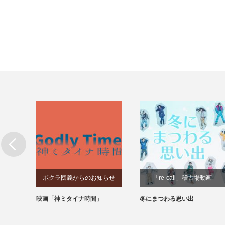
ボクラ団義からのお知らせ
「re-call」稽古場動画
なら蒼
映画「神ミタイナ時間」
冬にまつわる思い出
の志士
2」