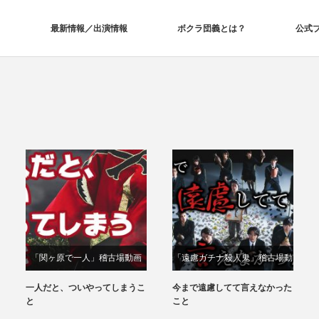
最新情報／出演情報
ボクラ団義とは？
公式
「関ヶ原で⼀⼈」稽古場動画
「遠慮ガチナ殺人鬼」稽古場動
画
一人だと、ついやってしまうこ
今まで遠慮してて言えなかった
と
こと