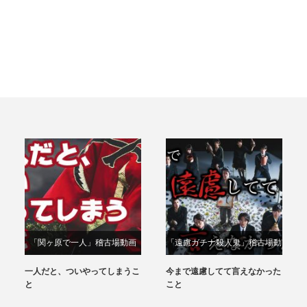
「関ヶ原で⼀⼈」稽古場動画
「遠慮ガチナ殺人鬼」稽古場動
画
一人だと、ついやってしまうこ
今まで遠慮してて言えなかった
と
こと