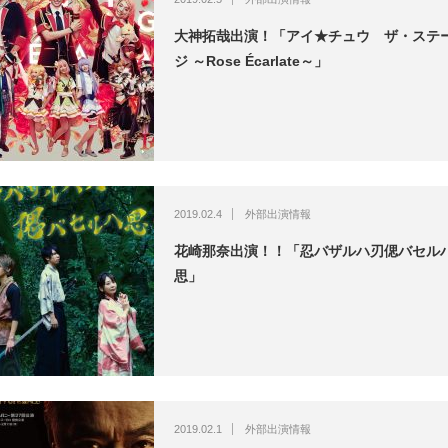
大神拓哉出演！「アイ★チュウ ザ・ステ
ジ ～Rose Écarlate～」
2019.02.4
外部出演情報
花崎那奈出演！！「忍バザルハ刃偲バセル
思」
2019.02.1
外部出演情報