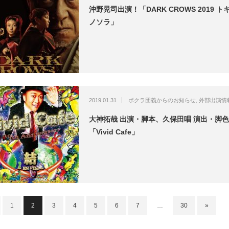
沖野晃司出演！「DARK CROWS 2019 ト
ノソラ」
2019.01.31
ボクラ団義からのお知らせ
,
外部出演情
大神拓哉 出演・脚本、久保田唱 演出・脚
「Vivid Cafe」
1
2
3
4
5
6
7
…
30
»