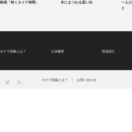
映画「神ミタイナ時間」
冬にまつわる思い出
一人だ
と
ボクラ団義とは？
公演履歴
団員紹介
Twitter
ボクラ団義とは？
お問い合わせ