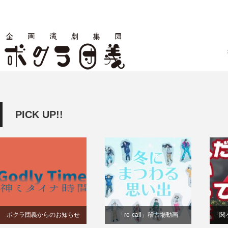
PICK UP!!
ボクラ団義からのお知らせ
「re-call」稽古場動画
「関