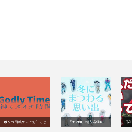
ボクラ団義からのお知らせ
「re-call」稽古場動画
「関