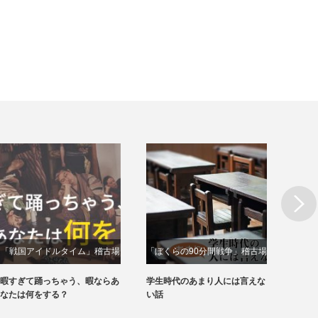
Next
「戦国アイドルタイム」稽古場
「ぼくらの90分間戦争」稽古場
「サ
動画
動画
暇すぎて踊っちゃう、暇ならあ
学生時代のあまり人には言えな
あなた
なたは何をする？
い話