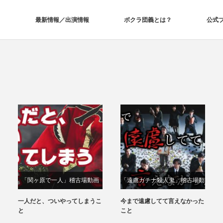
最新情報／出演情報
ボクラ団義とは？
公式
「関ヶ原で⼀⼈」稽古場動画
「遠慮ガチナ殺人鬼」稽古場動
画
一人だと、ついやってしまうこ
今まで遠慮してて言えなかった
と
こと