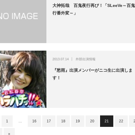
大神拓哉 百鬼夜行再び！「SLeeVe～百
行番外変～」
2013.07.14
外部出演情報
『愁雨』出演メンバーがニコ生に出演しま
す！
1
…
16
17
18
19
20
21
22
»