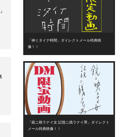
3」
「神ミタイナ時間」ダイレクトメール特典映
像！！
第
「鏡ニ映ラナイ女 記憶ニ残ラナイ男」ダイレクト
メール特典映像！！