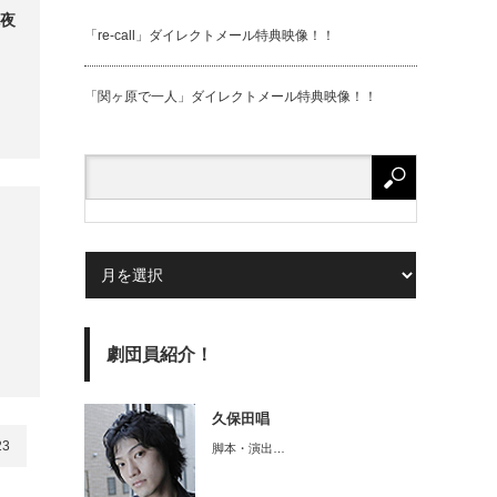
鬼夜
「re-call」ダイレクトメール特典映像！！
「関ヶ原で⼀⼈」ダイレクトメール特典映像！！
劇団員紹介！
久保田唱
23
脚本・演出…