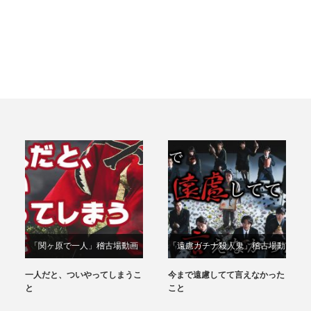
「関ヶ原で⼀⼈」稽古場動画
「遠慮ガチナ殺人鬼」稽古場動
画
一人だと、ついやってしまうこ
今まで遠慮してて言えなかった
と
こと