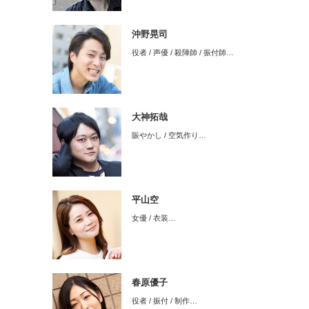
沖野晃司
役者 / 声優 / 殺陣師 / 振付師…
大神拓哉
賑やかし / 空気作り…
平山空
女優 / 衣装…
春原優子
役者 / 振付 / 制作…