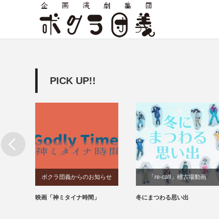
PICK UP!!
ボクラ団義からのお知らせ
「re-call」稽古場動画
なら蒼
映画「神ミタイナ時間」
冬にまつわる思い出
の志士
2」