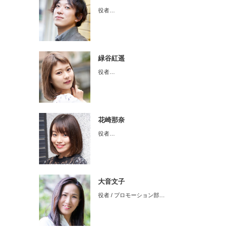
役者…
緑谷紅遥
役者…
花崎那奈
役者…
大音文子
役者 / プロモーション部…