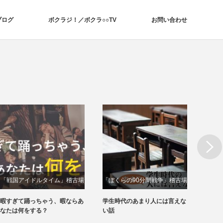
ブログ
ボクラジ！／ボクラ○○TV
お問い合わせ
Next
「戦国アイドルタイム」稽古場
「ぼくらの90分間戦争」稽古場
「サ
動画
動画
暇すぎて踊っちゃう、暇ならあ
学生時代のあまり人には言えな
あなた
なたは何をする？
い話