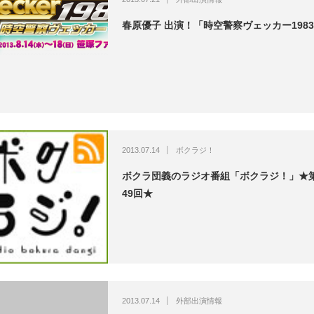
春原優子 出演！「時空警察ヴェッカー198
2013.07.14
ボクラジ！
ボクラ団義のラジオ番組「ボクラジ！」★
49回★
2013.07.14
外部出演情報