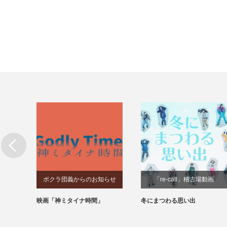
ボクラ団義からのお知らせ
「re-call」稽古場動画
なら蒼
映画「神ミタイナ時間」
冬にまつわる思い出
の志士
2」