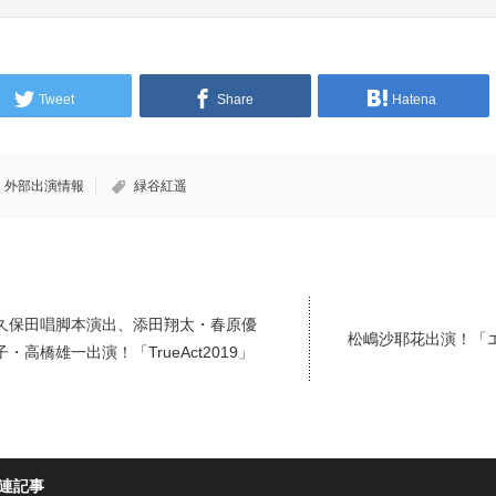
Tweet
Share
Hatena
外部出演情報
緑谷紅遥
久保田唱脚本演出、添田翔太・春原優
松嶋沙耶花出演！「エ
子・高橋雄一出演！「TrueAct2019」
連記事