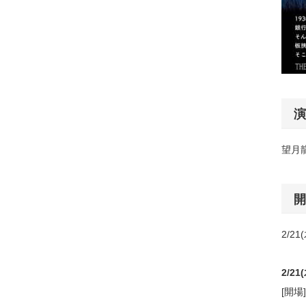
演
望月
開
2/21
2/21
[開場]