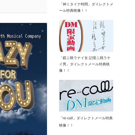
「神ミタイナ時間」ダイレクトメ
ール特典映像！！
「鏡ニ映ラナイ女 記憶ニ残ラナ
イ男」ダイレクトメール特典映
像！！
「re-call」ダイレクトメール特典
映像！！