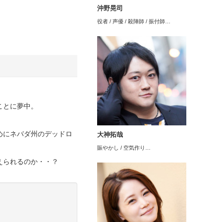
沖野晃司
役者 / 声優 / 殺陣師 / 振付師…
ことに夢中。
めにネバダ州のデッドロ
大神拓哉
賑やかし / 空気作り…
えられるのか・・？