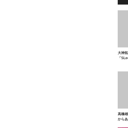
大神拓
「SL
高橋雄
からあ