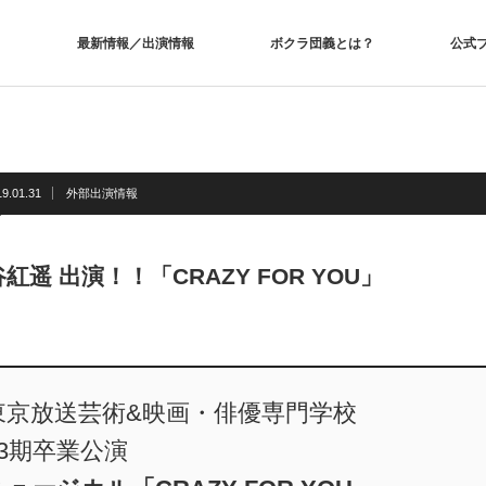
最新情報／出演情報
ボクラ団義とは？
公式
19.01.31
外部出演情報
紅遥 出演！！「CRAZY FOR YOU」
東京放送芸術&映画・俳優専門学校
13期卒業公演