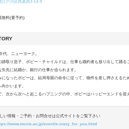
江戸川区西葛西3-14-9
場無料(要予約)
TORY
30年代、ニューヨーク。
の跡取り息子、ボビー・チャイルドは、仕事も婚約者も放り出して踊る
な矢先に結婚か、銀行の仕事か迫られます。
みになったボビーは、結局母親の命令に従って、物件を差し押さえるた
へ向かいます。
で、次から次へと起こるハプニングの中、ボビーはハッピーエンドを迎
しい情報・ご予約・お問合せは公式サイトをご覧下さい
tps://www.movie.ac.jp/event/e-crazy_for_you.html