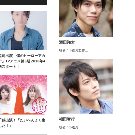
添田翔太
役者 / 小道具製作…
晃司出演「僕のヒーローアカ
」TVアニメ第3期 2018年4
送スタート！
福田智行
千鶴出演！「たいへんよく生
した！」
役者 / 小道具…