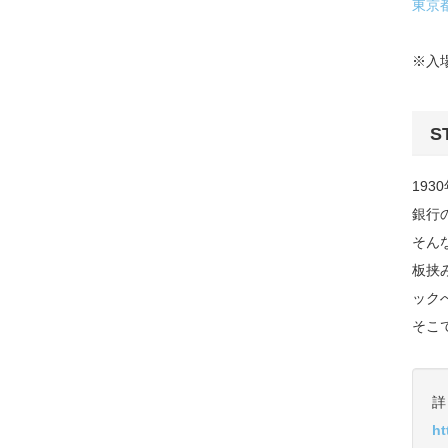
東京都
※入
S
19
銀行
そん
板挟
ック
そこ
詳
ht