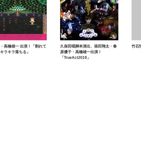
・高橋雄一 出演！「割れて
久保田唱脚本演出、添田翔太・春
竹石
キラキラ落ちる」
原優子・高橋雄一出演！
「TrueAct2019」