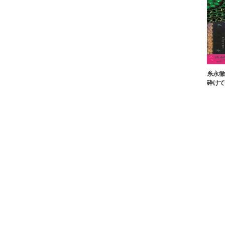
糸永徹
砕けて