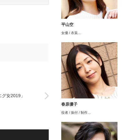
平山空
女優 / 衣装…
グ女2019」
春原優子
役者 / 振付 / 制作…