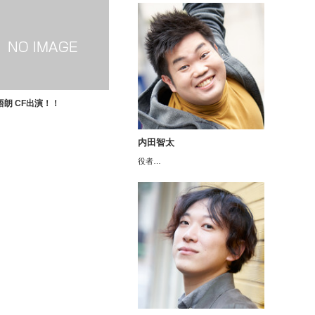
悟朗 CF出演！！
内田智太
役者…