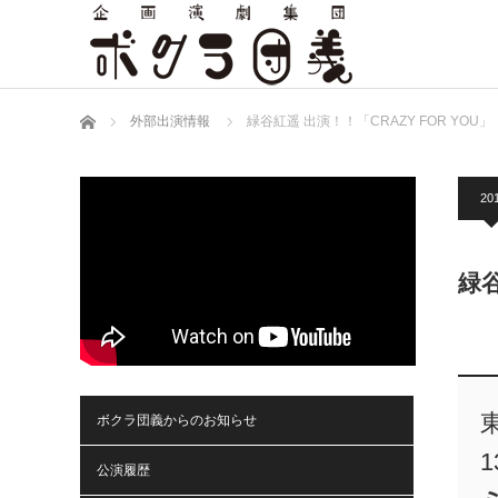
ホーム
外部出演情報
緑谷紅遥 出演！！「CRAZY FOR YOU」
20
緑谷
ボクラ団義からのお知らせ
公演履歴