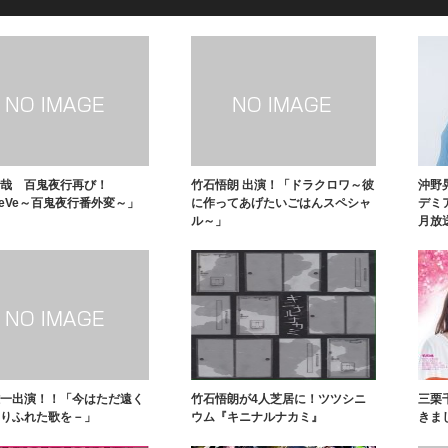
哉 百鬼夜行再び！
竹石悟朗 出演！「ドラクロワ～彼
沖野
eeVe～百鬼夜行番外変～」
に作ってあげたいごはんスペシャ
デミア
ル～」
月放
一出演！！「今はただ遠く
竹石悟朗が4人芝居に！ツツシニ
三栗
りふれた歌を－」
ウム『キニナルナカミ』
きま