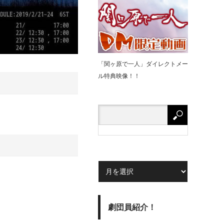
「関ヶ原で⼀⼈」ダイレクトメー
ル特典映像！！
劇団員紹介！