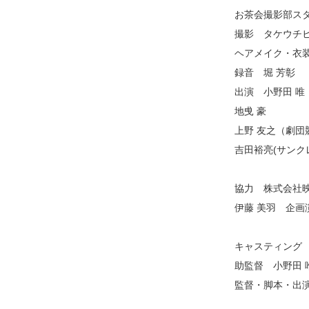
お茶会撮影部ス
撮影 タケウチヒ
ヘアメイク・衣装
録音 堀 芳彰
出演 小野田 唯
地曵 豪
上野 友之（劇団競泳
吉田裕亮(サンク
協力 株式会社映
伊藤 美羽 企画演
キャスティング
助監督 小野田 
監督・脚本・出演