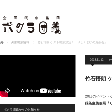
ホーム
外部出演情報
竹石悟朗 ゲスト出演決定！「りょくまゆのお茶会」
2013.11.12
外
竹石悟朗 
20日のイベント
緑茶麻悠個展『
ボクラ団義からのお知らせ