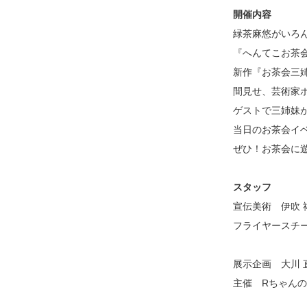
開催内容
緑茶麻悠がいろ
『へんてこお茶
新作『お茶会三
間見せ、芸術家
ゲストで三姉妹
当日のお茶会イ
ぜひ！お茶会に
スタッフ
宣伝美術 伊吹 
フライヤースチ
展示企画 大川 
主催 Rちゃんの湯気（