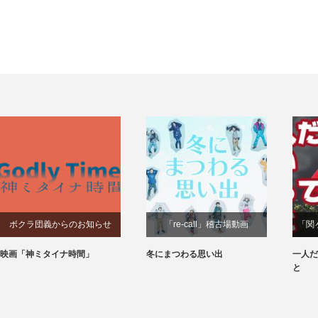
ボクラ団義からのお知らせ
「re-call」稽古場動画
「関
映画「神ミタイナ時間」
冬にまつわる思い出
一人だ
と