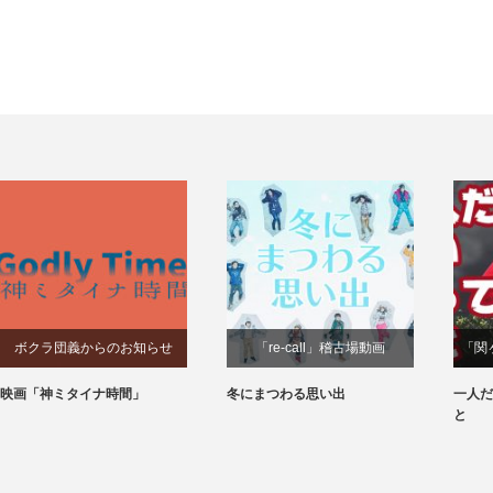
「re-call」稽古場動画
「関ヶ原で⼀⼈」稽古場動画
「遠
冬にまつわる思い出
一人だと、ついやってしまうこ
今ま
と
こと