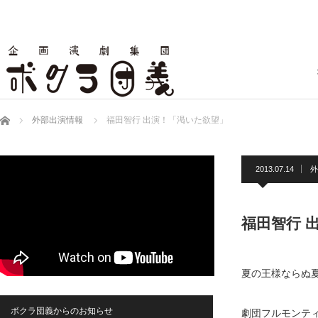
ホーム
外部出演情報
福田智行 出演！「渇いた欲望」
2013.07.14
外
福田智行 
夏の王様ならぬ
ボクラ団義からのお知らせ
劇団フルモンティ／