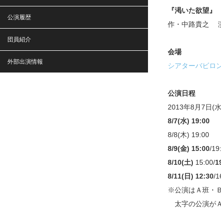
『渇いた欲望』
公演履歴
作・中路貴之 
団員紹介
会場
外部出演情報
シアターバビロ
公演日程
2013年8月7日(水
8/7(水) 19:00
8/8(木) 19:00
8/9(金) 15:00
/19
8/10(土)
15:00/
1
8/11(日) 12:30
/1
※公演はＡ班・
太字の公演がＡ