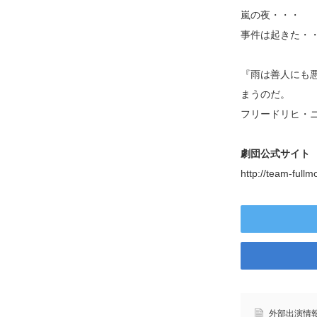
嵐の夜・・・
事件は起きた・
『雨は善人にも
まうのだ。
フリードリヒ・
劇団公式サイト
http://team-fullm
外部出演情