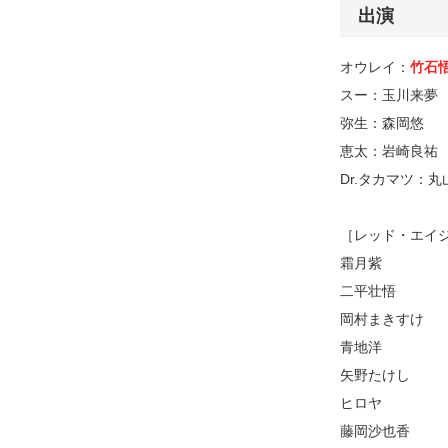
出演
オウレイ：
竹石
スー：玉川来夢
弥生：森岡悠
恵太：岩崎良祐
Dr.タカマツ：丸
［レッド・エイ
霜月紫
二平壮悟
岡村まきすけ
青地洋
矢野たけし
ヒロヤ
藤岡沙也香