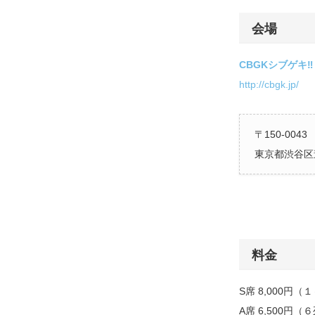
会場
CBGKシブゲキ‼︎
http://cbgk.jp/
〒150-0043
東京都渋谷区道
料金
S席 8,000
A席 6,500円