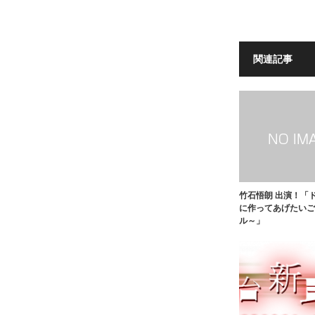
関連記事
竹石悟朗 出演！「
に作ってあげたいご
ル～」