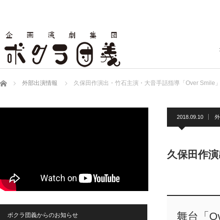
ホーム
外部出演情報
久保田作演出・竹石主演・大音手話指導「Over Smile
2018.09.10
外
久保田作演出
舞台「Ove
ボクラ団義からのお知らせ