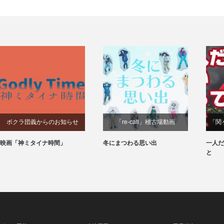
ボクラ団義からのお知らせ
「re-call」稽古場動画
「関
映画「神ミタイナ時間」
冬にまつわる思い出
一人だ
と