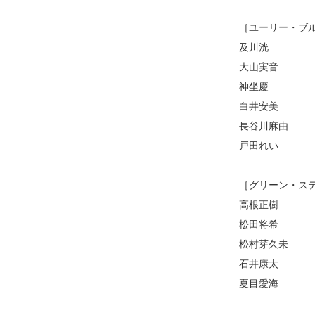
［ユーリー・ブ
及川洸
大山実音
神坐慶
白井安美
長谷川麻由
戸田れい
［グリーン・ス
高根正樹
松田将希
松村芽久未
石井康太
夏目愛海