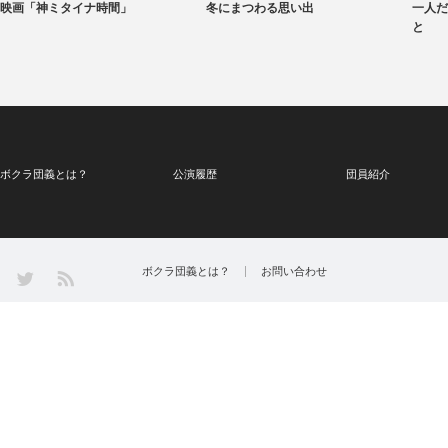
映画「神ミタイナ時間」
冬にまつわる思い出
一人だ
と
ボクラ団義とは？
公演履歴
団員紹介
Twitter
ボクラ団義とは？
お問い合わせ