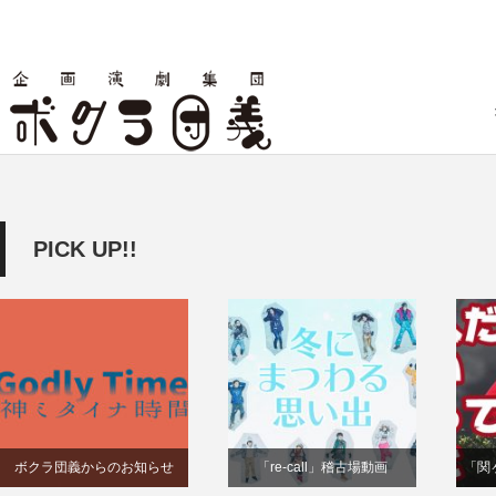
PICK UP!!
ボクラ団義からのお知らせ
「re-call」稽古場動画
「関