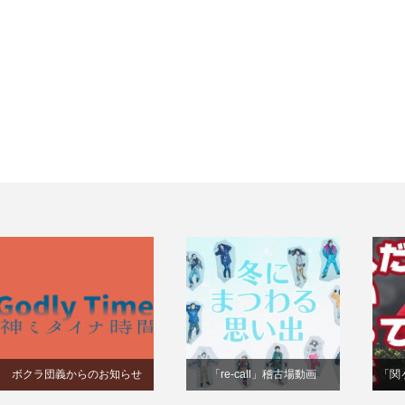
ボクラ団義からのお知らせ
「re-call」稽古場動画
「関