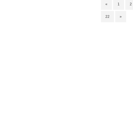
«
1
2
22
»