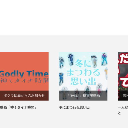
ボクラ団義からのお知らせ
「re-call」稽古場動画
「関
映画「神ミタイナ時間」
冬にまつわる思い出
一人だ
と