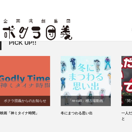
PICK UP!!
ボクラ団義からのお知らせ
「re-call」稽古場動画
「関
映画「神ミタイナ時間」
冬にまつわる思い出
一人だ
と