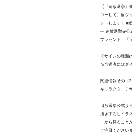
【『追放選挙』
ローして、当ツ
ントします！ #追放選挙
― 追放選挙＠公式アカウ
プレゼント：『
※サインの種類
※当選者にはダ
関連情報その（2
キャラクターデ
追放選挙公式サ
描き下ろしイラ
ーから見ること
ご注目ください