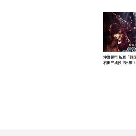
沖野晃司 斬劇「戦国
石田三成役で出演！