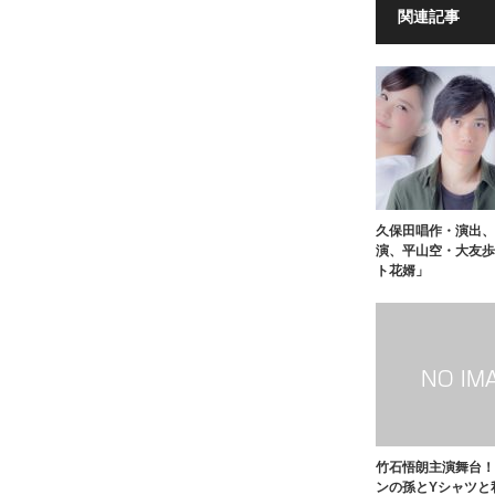
関連記事
久保田唱作・演出、
演、平山空・大友歩
ト花婿」
竹石悟朗主演舞台！
ンの孫とYシャツと