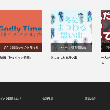
ボクラ団義からのお知らせ
「re-call」稽古場動画
「関
映画「神ミタイナ時間」
冬にまつわる思い出
一人だ
と
ボクラ団義とは？
公演履歴
団員紹介