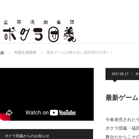
ホーム
外部出演情報
最新ゲームの舞台化に福田智行出演！！
2017.05.17
外
最新ゲーム
今春発売された
ボクラ団義・福
ボクラ団義からのお知らせ
舞台だからこそ